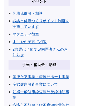
イベント
乳幼児健診・相談
諏訪市健康づくりポイント制度を
実施しています
マタニティ教室
すこやか子育て相談
2歳児はじめて🦷歯医者さんのお
知らせ
手当・補助金・助成
産後ケア事業・産後サポート事業
産婦健康診査事業について
妊婦一般健康診査県外受診補助事
業
諏訪市不妊および不育治療費等助