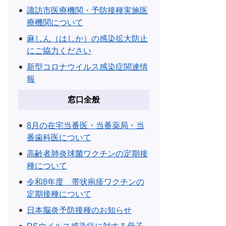
諏訪市医療機関・予防接種実施医
療機関について
麻しん（はしか）の感染拡大防止
にご協力ください
新型コロナウイルス感染症関連情
報
窓口全般
8月の在宅当番医・当番薬局・当
番歯科医について
高齢者肺炎球菌ワクチンの定期接
種について
令和8年度 帯状疱疹ワクチンの
定期接種について
日本脳炎予防接種のお知らせ