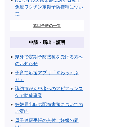
RSウイルス感染症に対する母子
免疫ワクチン定期予防接種につい
て
窓口全般の一覧
申請・届出・証明
県外で定期予防接種を受ける方へ
のお知らせ
子育て応援アプリ「すわっ♬ぷ
り」
諏訪市がん患者へのアピアランス
ケア助成事業
妊娠届出時の配布書類についての
ご案内
母子健康手帳の交付（妊娠の届