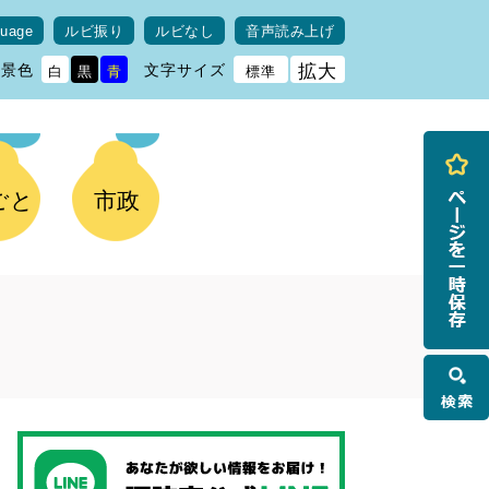
guage
ルビ振り
ルビなし
音声読み上げ
背景色
文字サイズ
拡大
白
黒
青
標準
ごと
市政
検
索