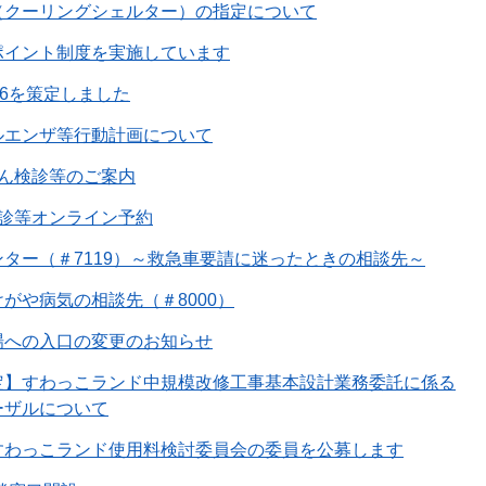
（クーリングシェルター）の指定について
ポイント制度を実施しています
26を策定しました
ルエンザ等行動計画について
がん検診等のご案内
検診等オンライン予約
ター（＃7119）～救急車要請に迷ったときの相談先～
がや病気の相談先（＃8000）
場への入口の変更のお知らせ
定】すわっこランド中規模改修工事基本設計業務委託に係る
ーザルについて
すわっこランド使用料検討委員会の委員を公募します