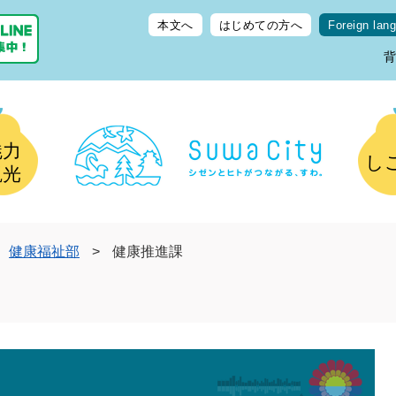
本文へ
はじめての方へ
Foreign lan
魅力
し
観光
健康福祉部
>
健康推進課