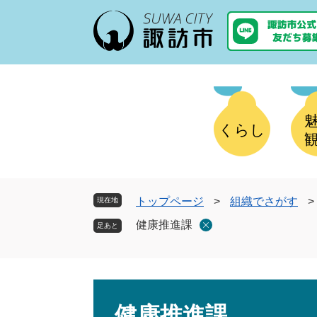
ペ
メ
ー
ニ
ジ
ュ
の
ー
先
を
頭
飛
で
ば
す
し
くらし
。
て
本
文
へ
トップページ
>
組織でさがす
>
現在地
健康推進課
本
文
健康推進課