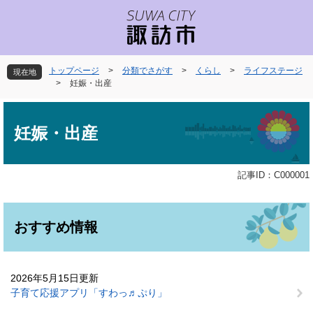
ペ
メ
ー
ニ
ジ
ュ
の
ー
先
を
トップページ
>
分類でさがす
>
くらし
>
ライフステージ
現在地
頭
飛
>
妊娠・出産
で
ば
本
す
し
文
。
て
妊娠・出産
本
文
へ
記事ID：C000001
おすすめ情報
2026年5月15日更新
子育て応援アプリ「すわっ♬ぷり」