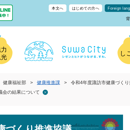
本文へ
はじめての方へ
Foreign lan
魅力
し
観光
健康福祉部
>
健康推進課
>
令和4年度諏訪市健康づく
議会の結果について
康づくり推進協議