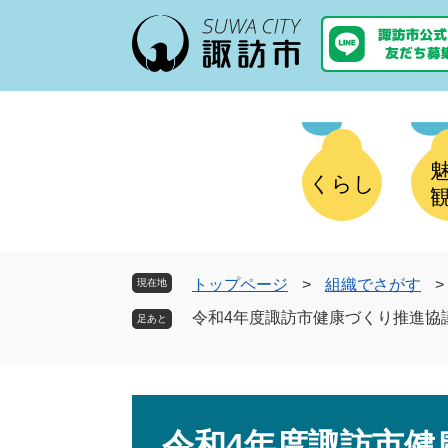
ペ
メ
ー
ニ
ジ
ュ
の
ー
先
を
頭
飛
で
ば
す
し
くらし
。
て
本
文
へ
トップページ
>
組織でさがす
>
現在地
令和4年度諏訪市健康づくり推進協
本
文
令和4年度諏訪市健