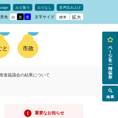
guage
ルビ振り
ルビなし
音声読み上げ
背景色
文字サイズ
拡大
白
黒
青
標準
ごと
市政
り推進協議会の結果について
検
索
重要なお知らせ