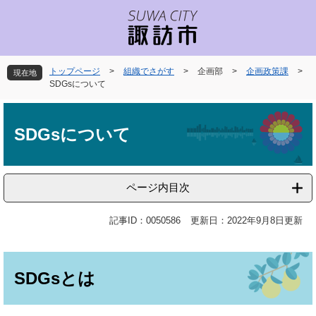
ペ
メ
ー
ニ
ジ
ュ
の
ー
先
を
トップページ
>
組織でさがす
>
企画部
>
企画政策課
>
現在地
頭
飛
SDGsについて
で
ば
本
す
し
文
。
て
SDGsについて
本
文
へ
ページ内目次
記事ID：0050586
更新日：2022年9月8日更新
SDGsとは