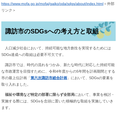
https://www.mofa.go.jp/mofaj/gaiko/oda/sdgs/about/index.html
＜外部
リンク＞
諏訪市のSDGsへの考え方と取組
人口減少社会において、持続可能な地方創生を実現するためには
SDGs達成への取組は必要不可欠です。
諏訪市では、時代の流れをつかみ、新たな時代に対応した持続可能
な市政運営を目指すために、令和4年度からの5年間を計画期間とする
市の最上位計画「
第六次諏訪市総合計画
」において、SDGsの要素を
取り入れました。
福祉や環境など特定の部署に限らず全部局
において、事業を検討・
実施する際には、SDGsを念頭に置いた積極的な取組を実施していき
ます。