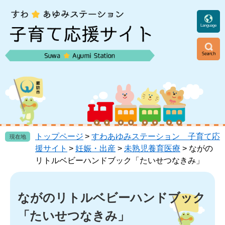
ペ
メ
ー
ニ
ジ
ュ
Language
の
ー
先
を
頭
飛
ニ
で
ば
ュ
す
し
ー
。
て
本
文
へ
トップページ
>
すわあゆみステーション 子育て応
現在地
援サイト
>
妊娠・出産
>
未熟児養育医療
>
ながの
リトルベビーハンドブック「たいせつなきみ」
本
文
ながのリトルベビーハンドブック
「たいせつなきみ」