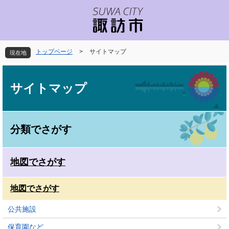
ペ
メ
ー
ニ
ジ
ュ
の
ー
先
を
トップページ
>
サイトマップ
現在地
頭
飛
で
ば
本
す
し
文
サイトマップ
。
て
本
文
へ
分類でさがす
地図でさがす
地図でさがす
公共施設
保育園など