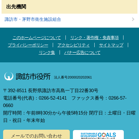
出先機関
諏訪市・茅野市衛生施設組合
このホームページについて
リンク・著作権・免責事項
プライバシーポリシー
アクセシビリティ
サイトマップ
リンク集
バナー広告について
法人番号2000020202061
〒392-8511 長野県諏訪市高島一丁目22番30号
電話番号(代表)：0266-52-4141 ファックス番号：0266-57-
0660
開庁時間：午前8時30分から午後5時15分 閉庁日：土曜日・日曜
日・祝日・年末年始
メールでのお問い合わせ