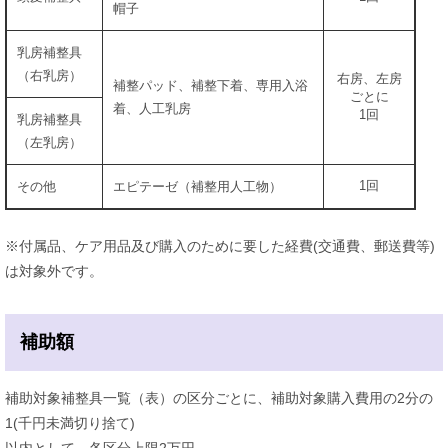
帽子
乳房補整具
（右乳房）
右房、左房
補整パッド、補整下着、専用入浴
ごとに
着、人工乳房
1回
乳房補整具
（左乳房）
1回
その他
エピテーゼ（補整用人工物）
※付属品、ケア用品及び購入のために要した経費(交通費、郵送費等)
は対象外です。
補助額
補助対象補整具一覧（表）の区分ごとに、補助対象購入費用の2分の
1(千円未満切り捨て)