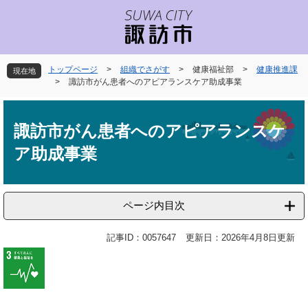
ペ
メ
ー
ニ
ジ
ュ
の
ー
先
を
トップページ
>
組織でさがす
>
健康福祉部
>
健康推進課
現在地
頭
飛
>
諏訪市がん患者へのアピアランスケア助成事業
で
ば
本
す
し
文
。
て
諏訪市がん患者へのアピアランスケ
本
ア助成事業
文
へ
ページ内目次
記事ID：0057647
更新日：2026年4月8日更新