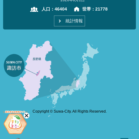
人口：
46404
世帯：
21778
統計情報
Copyright © Suwa-City. All Rights Reserved.