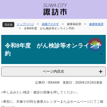
ペ
メ
ー
ニ
ジ
ュ
の
ー
先
を
トップページ
>
組織でさがす
>
健康福祉部
>
健康推進課
現在地
頭
飛
>
令和8年度 がん検診等オンライン予約
で
ば
本
す
し
文
。
て
令和8年度 がん検診等オンライン予
本
約
文
へ
ページ内目次
記事ID：0054449
更新日：2026年2月24日更新
○申し込みたい検診・健診の画像を押してください。
○事前に、対象や日時を健康カレンダーまたはホームページにてご確