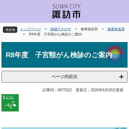
ペ
メ
ー
ニ
ジ
ュ
の
ー
先
を
トップページ
>
組織でさがす
>
健康福祉部
>
健康推進課
現在地
頭
飛
>
R8年度 子宮頸がん検診のご案内
で
ば
本
す
し
文
。
て
R8年度 子宮頸がん検診のご案内
本
文
へ
ページ内目次
記事ID：0077022
更新日：2026年6月26日更新