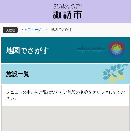
ペ
メ
ー
ニ
ジ
ュ
の
ー
先
を
トップページ
>
地図でさがす
現在地
頭
飛
で
ば
本
す
し
文
地図でさがす
。
て
本
文
へ
施設一覧
メニューの中からご覧になりたい施設の名称をクリックしてくだ
さい。