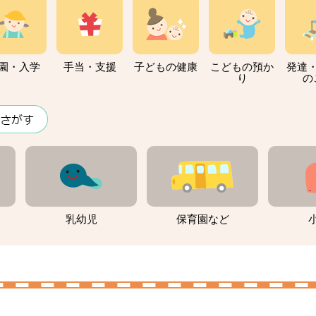
園・入学
手当・支援
子どもの健康
こどもの預か
発達
り
の
乳幼児
保育園など