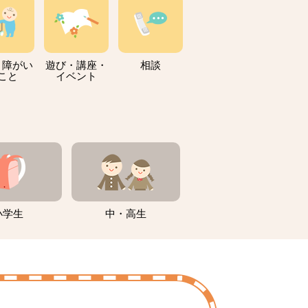
・障がい
遊び・講座・
相談
こと
イベント
小学生
中・高生