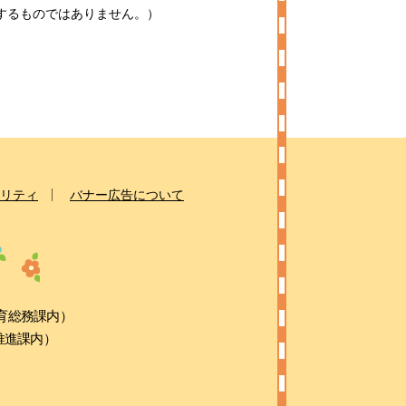
するものではありません。）
リティ
バナー広告について
教育総務課内）
康推進課内）