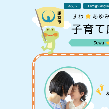
ペ
メ
本文へ
Foreign langu
ー
ニ
ジ
ュ
の
ー
先
を
頭
飛
で
ば
す
し
。
て
本
文
へ