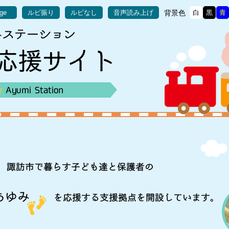
背景色
age
ルビ振り
ルビなし
音声読み上げ
白
黒
青