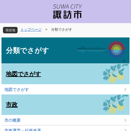
ペ
メ
ー
ニ
ジ
ュ
の
ー
先
を
トップページ
>
分類でさがす
現在地
頭
飛
で
ば
本
す
し
文
分類でさがす
。
て
本
文
へ
地図でさがす
地図でさがす
市政
市の概要
市政運営・行政改革