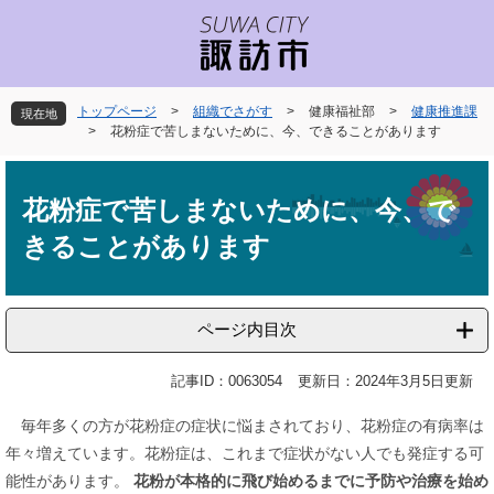
ペ
メ
ー
ニ
ジ
ュ
の
ー
先
を
トップページ
>
組織でさがす
>
健康福祉部
>
健康推進課
現在地
頭
飛
>
花粉症で苦しまないために、今、できることがあります
で
ば
本
す
し
文
。
て
花粉症で苦しまないために、今、で
本
きることがあります
文
へ
ページ内目次
記事ID：0063054
更新日：2024年3月5日更新
毎年多くの方が花粉症の症状に悩まされており、花粉症の有病率は
年々増えています。花粉症は、これまで症状がない人でも発症する可
能性があります。
花粉が本格的に飛び始めるまでに予防や治療を始め