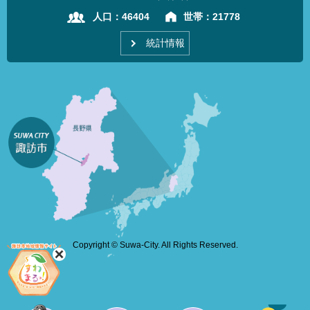
人口：
46404
世帯：
21778
統計情報
Copyright © Suwa-City. All Rights Reserved.