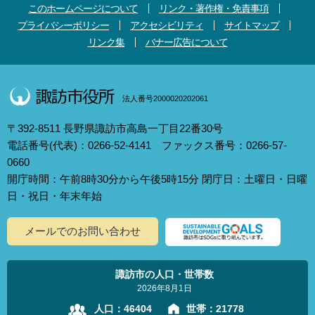
このホームページについて
リンク・著作権・免責事項
プライバシーポリシー
アクセシビリティ
サイトマップ
リンク集
バナー広告について
法人番号2000020202061
〒392-8511 長野県諏訪市高島一丁目22番30号
電話番号(代表)：0266-52-4141 ファックス番号：0266-57-
0660
開庁時間：午前8時30分から午後5時15分 閉庁日：土曜日・日曜
日・祝日・年末年始
メールでのお問い合わせ
諏訪市の人口・世帯数
2026年8月1日
人口：
46404
世帯：
21778