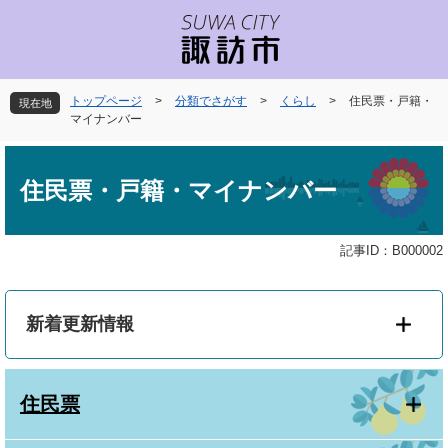
ペ
メ
ー
ニ
ジ
ュ
の
ー
先
を
トップページ
>
分類でさがす
>
くらし
>
住民票・戸籍・
現在地
頭
飛
マイナンバー
で
ば
本
す
し
文
。
て
住民票・戸籍・マイナンバー
本
文
へ
記事ID：B000002
新着更新情報
住民票