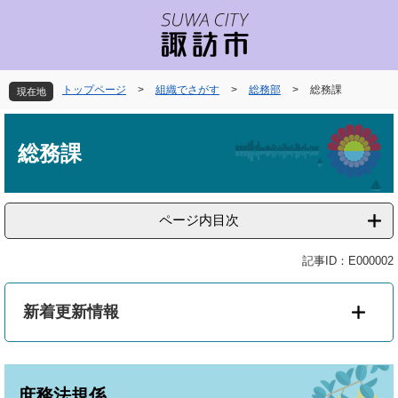
ペ
メ
ー
ニ
ジ
ュ
の
ー
先
を
トップページ
>
組織でさがす
>
総務部
>
総務課
現在地
頭
飛
で
ば
本
す
し
文
総務課
。
て
本
文
へ
ページ内目次
記事ID：E000002
新着更新情報
庶務法規係