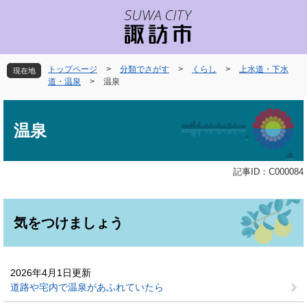
ペ
メ
ー
ニ
ジ
ュ
の
ー
先
を
トップページ
>
分類でさがす
>
くらし
>
上水道・下水
現在地
頭
飛
道・温泉
>
温泉
で
ば
本
す
し
文
。
て
温泉
本
文
へ
記事ID：C000084
気をつけましょう
2026年4月1日更新
道路や宅内で温泉があふれていたら