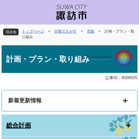
ペ
メ
ー
ニ
ジ
ュ
の
ー
先
を
トップページ
>
分類でさがす
>
市政
>
計画・プラン・取
現在地
頭
飛
り組み
で
ば
本
す
し
文
。
て
計画・プラン・取り組み
本
文
へ
記事ID：B000025
新着更新情報
総合計画