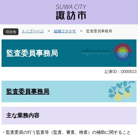
ペ
メ
ー
ニ
ジ
ュ
の
ー
先
を
トップページ
>
組織でさがす
>
監査委員事務局
現在地
頭
飛
で
ば
本
す
し
文
監査委員事務局
。
て
本
文
記事ID：D000013
へ
監査委員事務局
主な業務内容
・監査委員の行う監査等（監査、審査、検査）の補助に関すること