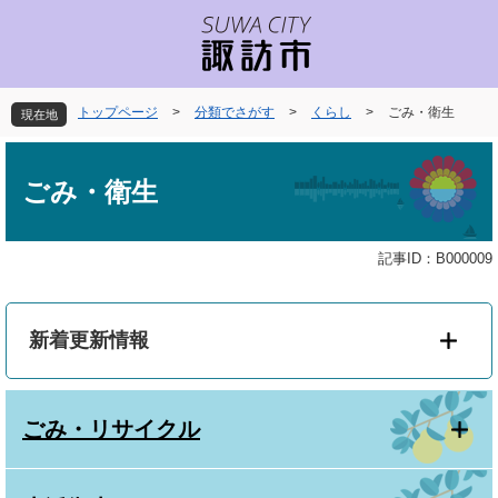
ペ
メ
ー
ニ
ジ
ュ
の
ー
先
を
トップページ
>
分類でさがす
>
くらし
>
ごみ・衛生
現在地
頭
飛
で
ば
本
す
し
文
ごみ・衛生
。
て
本
文
記事ID：B000009
へ
新着更新情報
ごみ・リサイクル