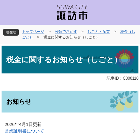
ペ
メ
ー
ニ
ジ
ュ
の
ー
先
を
トップページ
>
分類でさがす
>
しごと・産業
>
税金（し
現在地
頭
飛
ごと）
>
税金に関するお知らせ（しごと）
で
ば
本
す
し
文
。
て
税金に関するお知らせ（しごと）
本
文
へ
記事ID：C000118
お知らせ
2026年4月1日更新
営業証明書について