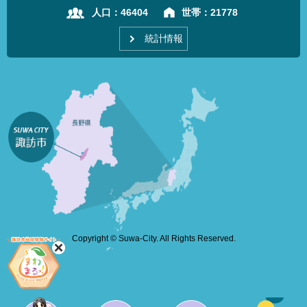
人口：
46404
世帯：
21778
統計情報
Copyright © Suwa-City. All Rights Reserved.