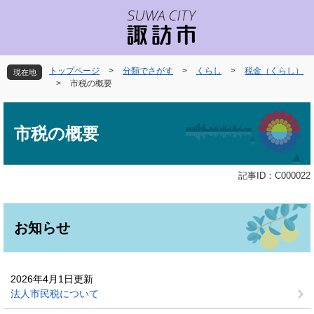
ペ
メ
ー
ニ
ジ
ュ
の
ー
先
を
トップページ
>
分類でさがす
>
くらし
>
税金（くらし）
現在地
頭
飛
>
市税の概要
で
ば
本
す
し
文
。
て
市税の概要
本
文
へ
記事ID：C000022
お知らせ
2026年4月1日更新
法人市民税について