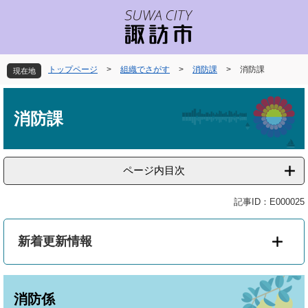
ペ
メ
ー
ニ
ジ
ュ
の
ー
先
を
トップページ
>
組織でさがす
>
消防課
>
消防課
現在地
頭
飛
で
ば
本
す
し
文
消防課
。
て
本
文
へ
ページ内目次
記事ID：E000025
新着更新情報
消防係