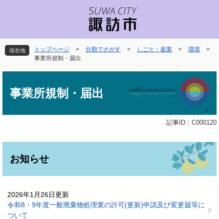
ペ
メ
ー
ニ
ジ
ュ
の
ー
先
を
トップページ
>
分類でさがす
>
しごと・産業
>
環境
>
現在地
頭
飛
事業所規制・届出
で
ば
本
す
し
文
。
て
事業所規制・届出
本
文
へ
記事ID：C000120
お知らせ
2026年1月26日更新
令和8・9年度一般廃棄物処理業の許可(更新)申請及び変更届等に
ついて