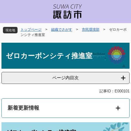
ペ
メ
ー
ニ
ジ
ュ
の
ー
先
を
トップページ
>
組織でさがす
>
市民環境部
>
ゼロカーボ
現在地
頭
飛
ンシティ推進室
で
ば
本
す
し
文
。
て
ゼロカーボンシティ推進室
本
文
へ
ページ内目次
記事ID：E000101
新着更新情報