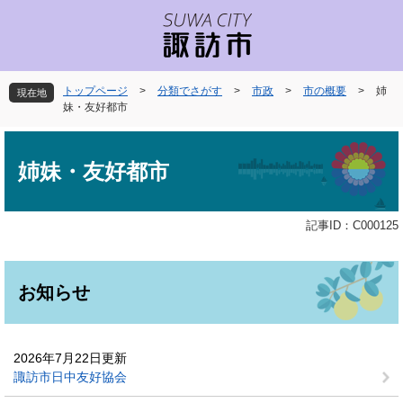
ペ
メ
ー
ニ
ジ
ュ
の
ー
先
を
トップページ
>
分類でさがす
>
市政
>
市の概要
>
姉
現在地
頭
飛
妹・友好都市
で
ば
本
す
し
文
。
て
姉妹・友好都市
本
文
へ
記事ID：C000125
お知らせ
2026年7月22日更新
諏訪市日中友好協会