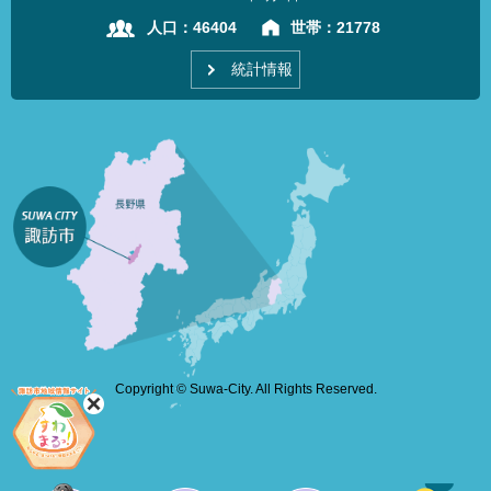
人口：
46404
世帯：
21778
統計情報
Copyright © Suwa-City. All Rights Reserved.