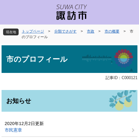
ペ
メ
ー
ニ
ジ
ュ
の
ー
先
を
トップページ
>
分類でさがす
>
市政
>
市の概要
>
市
現在地
頭
飛
のプロフィール
で
ば
本
す
し
文
。
て
市のプロフィール
本
文
へ
記事ID：C000121
お知らせ
2020年12月2日更新
市民憲章