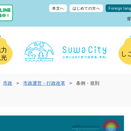
本文へ
はじめての方へ
Foreign lan
魅力
し
観光
市政
>
市政運営・行政改革
>
条例・規則