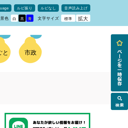
guage
ルビ振り
ルビなし
音声読み上げ
背景色
文字サイズ
拡大
白
黒
青
標準
ごと
市政
検
索