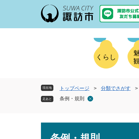
ペ
メ
ー
ニ
ジ
ュ
の
ー
先
を
頭
飛
で
ば
す
し
くらし
。
て
本
文
へ
トップページ
>
分類でさがす
>
現在地
条例・規則
本
文
条例・規則