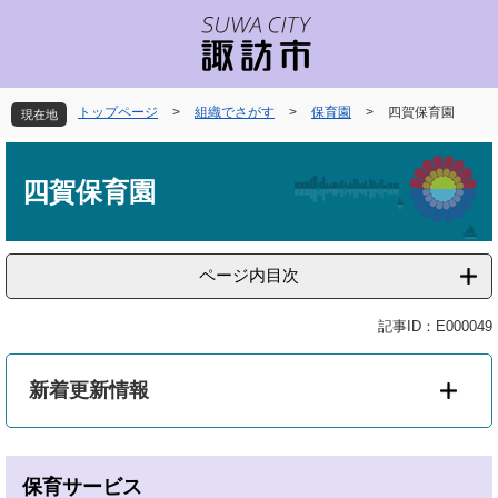
ペ
メ
ー
ニ
ジ
ュ
の
ー
先
を
トップページ
>
組織でさがす
>
保育園
>
四賀保育園
現在地
頭
飛
で
ば
本
す
し
文
四賀保育園
。
て
本
文
へ
ページ内目次
記事ID：E000049
新着更新情報
保育サービス