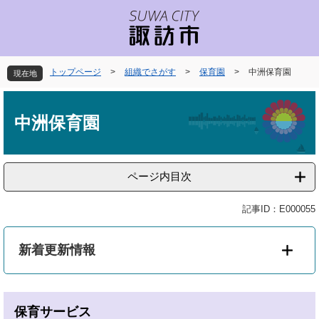
ペ
メ
ー
ニ
ジ
ュ
の
ー
先
を
トップページ
>
組織でさがす
>
保育園
>
中洲保育園
現在地
頭
飛
で
ば
本
す
し
文
中洲保育園
。
て
本
文
へ
ページ内目次
記事ID：E000055
新着更新情報
保育サービス