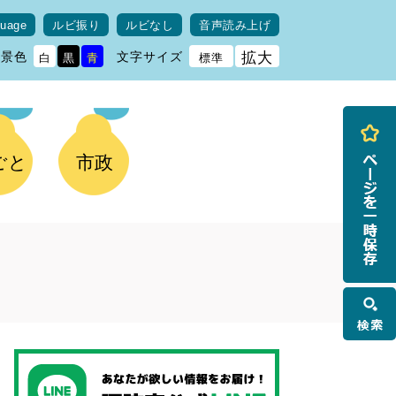
guage
ルビ振り
ルビなし
音声読み上げ
背景色
文字サイズ
拡大
白
黒
青
標準
ごと
市政
検
索