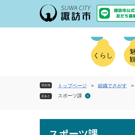
ペ
メ
ー
ニ
ジ
ュ
の
ー
先
を
頭
飛
で
ば
す
し
くらし
。
て
本
文
へ
トップページ
>
組織でさがす
>
現在地
スポーツ課
本
文
スポーツ課