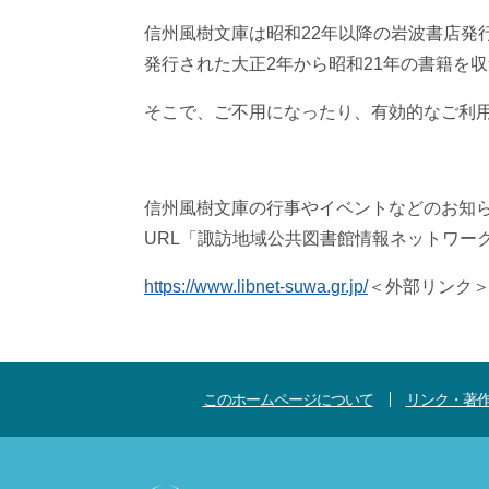
信州風樹文庫は昭和22年以降の岩波書店発
発行された大正2年から昭和21年の書籍を
そこで、ご不用になったり、有効的なご利
信州風樹文庫の行事やイベントなどのお知
URL「諏訪地域公共図書館情報ネットワー
https://www.libnet-suwa.gr.jp/
＜外部リンク
このホームページについて
リンク・著