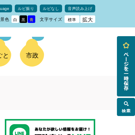
guage
ルビ振り
ルビなし
音声読み上げ
背景色
文字サイズ
拡大
白
黒
青
標準
ごと
市政
検
索