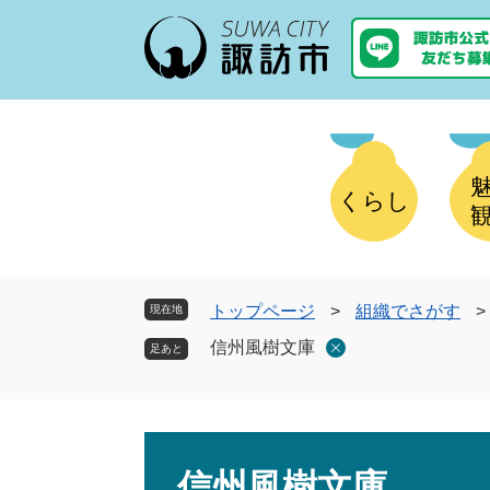
ペ
メ
ー
ニ
ジ
ュ
の
ー
先
を
頭
飛
で
ば
す
し
くらし
。
て
本
文
へ
トップページ
>
組織でさがす
>
現在地
信州風樹文庫
本
文
信州風樹文庫