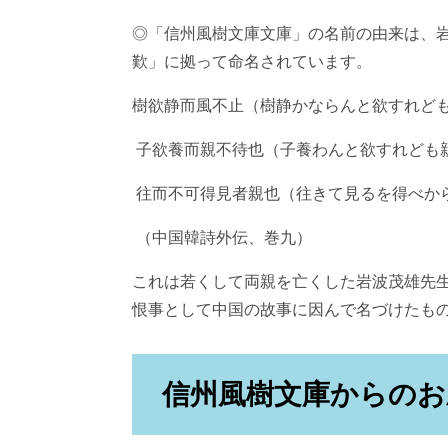
◎「信州風樹文庫文庫」の名前の由来は、
歎」に拠って命名されています。
樹欲静而風不止（樹静かならんと欲すれど
子欲養而親不待也（子養わんと欲すれども
往而不可得見者親也（往きて見るを得べか
（中国韓詩外伝、巻九）
これは若くして両親を亡くした岩波茂雄先
恨事として中国の故事に因んで名づけたも
信州風樹文庫からのお