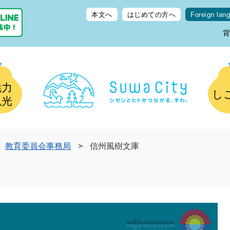
本文へ
はじめての方へ
Foreign lan
魅力
し
観光
教育委員会事務局
>
信州風樹文庫