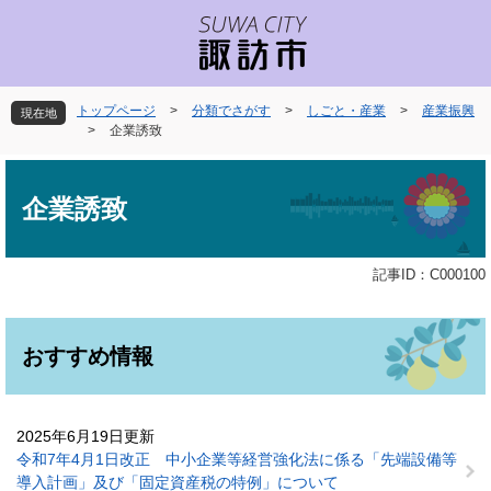
ペ
メ
ー
ニ
ジ
ュ
の
ー
先
を
トップページ
>
分類でさがす
>
しごと・産業
>
産業振興
現在地
頭
飛
>
企業誘致
で
ば
本
す
し
文
。
て
企業誘致
本
文
へ
記事ID：C000100
おすすめ情報
2025年6月19日更新
令和7年4月1日改正 中小企業等経営強化法に係る「先端設備等
導入計画」及び「固定資産税の特例」について