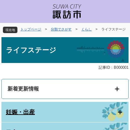
ペ
メ
ー
ニ
ジ
ュ
の
ー
先
を
トップページ
>
分類でさがす
>
くらし
>
ライフステージ
現在地
頭
飛
で
ば
本
す
し
文
ライフステージ
。
て
本
文
記事ID：B000001
へ
新着更新情報
妊娠・出産