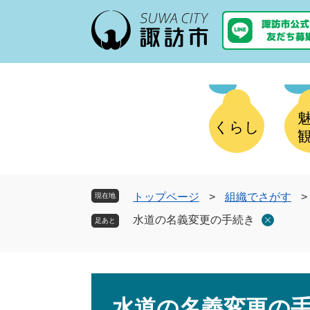
ペ
メ
ー
ニ
ジ
ュ
の
ー
先
を
頭
飛
で
ば
す
し
くらし
。
て
本
文
へ
トップページ
>
組織でさがす
>
現在地
水道の名義変更の手続き
本
文
水道の名義変更の