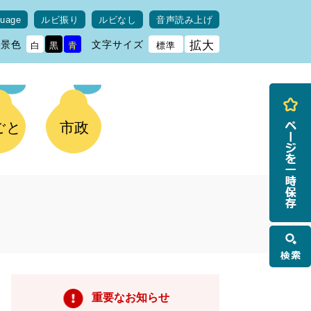
guage
ルビ振り
ルビなし
音声読み上げ
背景色
文字サイズ
拡大
白
黒
青
標準
ごと
市政
検
索
重要なお知らせ