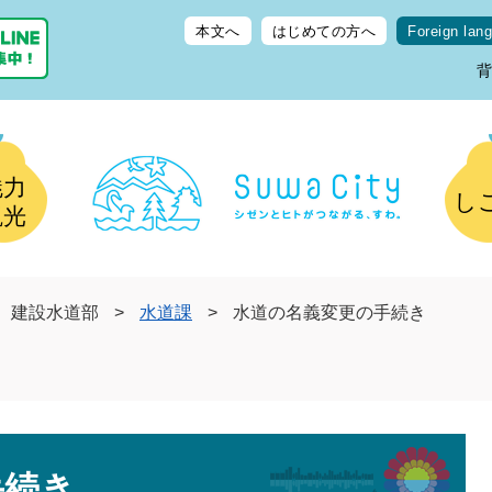
本文へ
はじめての方へ
Foreign lan
魅力
し
観光
建設水道部
>
水道課
>
水道の名義変更の手続き
手続き