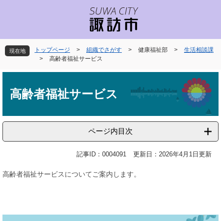
ペ
メ
ー
ニ
ジ
ュ
の
ー
先
を
トップページ
>
組織でさがす
>
健康福祉部
>
生活相談課
現在地
頭
飛
>
高齢者福祉サービス
で
ば
本
す
し
文
。
て
高齢者福祉サービス
本
文
へ
ページ内目次
記事ID：0004091
更新日：2026年4月1日更新
高齢者福祉サービスについてご案内します。