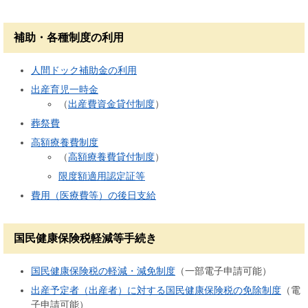
補助・各種制度の利用
人間ドック補助金の利用
出産育児一時金
（
出産費資金貸付制度
）
葬祭費
高額療養費制度
（
高額療養費貸付制度
）
限度額適用認定証等
費用（医療費等）の後日支給
国民健康保険税軽減等手続き
国民健康保険税の軽減・減免制度
（一部電子申請可能）
出産予定者（出産者）に対する国民健康保険税の免除制度
（電
子申請可能）