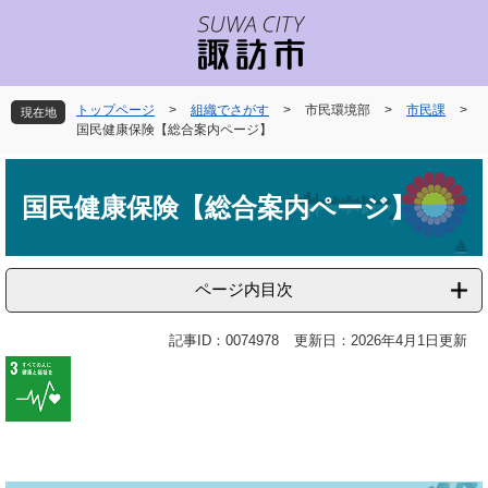
ペ
メ
ー
ニ
ジ
ュ
の
ー
先
を
トップページ
>
組織でさがす
>
市民環境部
>
市民課
>
現在地
頭
飛
国民健康保険【総合案内ページ】
で
ば
本
す
し
文
。
て
国民健康保険【総合案内ページ】
本
文
へ
ページ内目次
記事ID：0074978
更新日：2026年4月1日更新