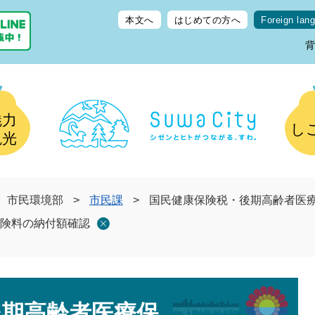
本文へ
はじめての方へ
Foreign lan
魅力
し
観光
市民環境部
>
市民課
>
国民健康保険税・後期高齢者医
険料の納付額確認
後期高齢者医療保