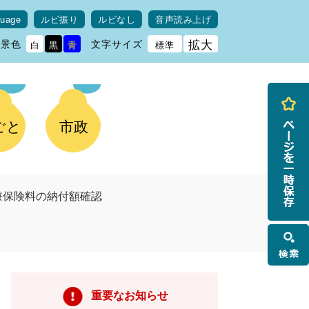
guage
ルビ振り
ルビなし
音声読み上げ
背景色
文字サイズ
拡大
白
黒
青
標準
ごと
市政
療保険料の納付額確認
検
索
重要なお知らせ