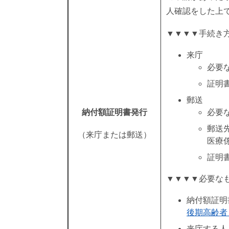
人確認をした上
▼▼▼▼手続き
来庁
必要
証明
郵送
納付額証明書発行
必要
郵送先
（来庁または郵送）
医療
証明
▼▼▼▼必要な
納付額証明
後期高齢者 
来庁する人