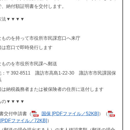
で、納付額証明書を交付します。
方法▼▼▼▼
なものを持って市役所市民課窓口へ来庁
書は窓口で即時発行します
なものを市役所市民課へ郵送
：〒392-8511 諏訪市高島1-22-30 諏訪市市民課国保
係
書は納税義務者または被保険者の住所に送付します
もの▼▼▼▼
書交付申請書（
国保 [PDFファイル／52KB]
）（
[PDFファイル／72KB]
）
（郵送の場合提出する人）の本人確認書類（郵送の場合