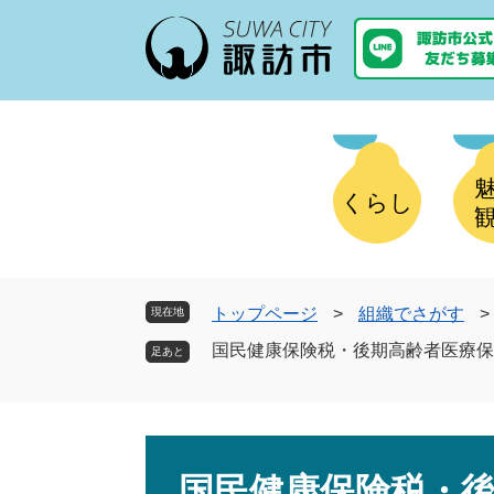
ペ
メ
ー
ニ
ジ
ュ
の
ー
先
を
頭
飛
で
ば
す
し
くらし
。
て
本
文
へ
トップページ
>
組織でさがす
>
現在地
国民健康保険税・後期高齢者医療保
本
文
国民健康保険税・