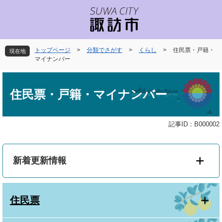
ペ
メ
ー
ニ
ジ
ュ
の
ー
先
を
トップページ
>
分類でさがす
>
くらし
>
住民票・戸籍・
現在地
頭
飛
マイナンバー
で
ば
本
す
し
文
。
て
住民票・戸籍・マイナンバー
本
文
へ
記事ID：B000002
新着更新情報
住民票