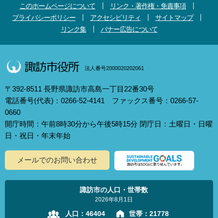
このホームページについて
リンク・著作権・免責事項
プライバシーポリシー
アクセシビリティ
サイトマップ
リンク集
バナー広告について
法人番号2000020202061
〒392-8511 長野県諏訪市高島一丁目22番30号
電話番号(代表)：0266-52-4141 ファックス番号：0266-57-
0660
開庁時間：午前8時30分から午後5時15分 閉庁日：土曜日・日曜
日・祝日・年末年始
メールでのお問い合わせ
諏訪市の人口・世帯数
2026年8月1日
人口：
46404
世帯：
21778