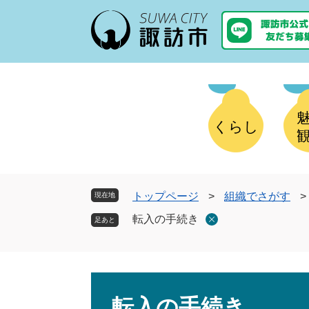
ペ
メ
ー
ニ
ジ
ュ
の
ー
先
を
頭
飛
で
ば
す
し
くらし
。
て
本
文
へ
トップページ
>
組織でさがす
>
現在地
転入の手続き
本
文
転入の手続き