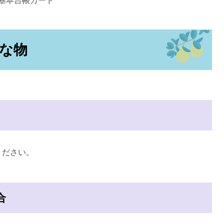
基本台帳カード
な物
ください。
合