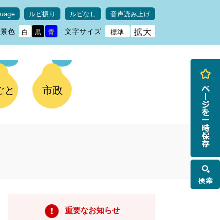
guage
ルビ振り
ルビなし
音声読み上げ
背景色
文字サイズ
拡大
白
黒
青
標準
ごと
市政
検
索
重要なお知らせ