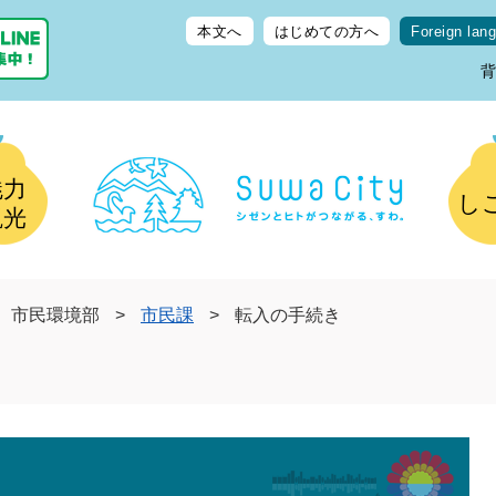
本文へ
はじめての方へ
Foreign lan
魅力
し
観光
市民環境部
>
市民課
>
転入の手続き