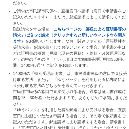
ださい。
ご請求は市民課市民係へ、直接窓口へ請求（窓口で申請書をご
記入いただきます）、または、郵送請求によって請求してくだ
さい。
郵送請求をする場合、
こちらページの「郵送による証明書等の
請求」に沿って請求（クリックすると新しいウィンドウを開き
ます）
をお願いいたします。なお、関連ファイル「戸籍謄抄本
等請求書」を請求書としてお使いいただく場合、請求書の中ほ
どに証明書の種類（戸籍（現在の戸籍）・除籍・改製原戸籍な
ど）の中の「その他」という項目に”婚姻届受理証明書350円○
通、1400円○通”とご記入をお願いします。
1400円の「特別受理証明書」は、市民課市民係の窓口で直接受
け取る方法、または、『ゆうパック』を利用した着払郵送によ
り受け取る方法のどちらかを選んでいただきます。
市民課市民係の窓口で直接受け取る場合、通常は証明書作成時
間を15～30分程いただきますので、あらかじめご承知おきくだ
さい。
『ゆうパック』を利用した着払郵送により受け取る場合、直接
窓口にお越しいただき申請する場合には、その場で依頼書をご
記入いただきます。郵送請求により請求をする場合、請求書中
に「直接窓口へ○月○日に受け取りに行く」または「ゆうパック