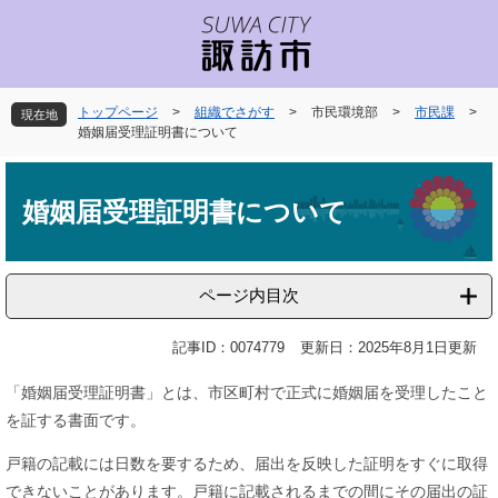
ペ
メ
ー
ニ
ジ
ュ
の
ー
先
を
トップページ
>
組織でさがす
>
市民環境部
>
市民課
>
現在地
頭
飛
婚姻届受理証明書について
で
ば
本
す
し
文
。
て
婚姻届受理証明書について
本
文
へ
ページ内目次
記事ID：0074779
更新日：2025年8月1日更新
「婚姻届受理証明書」とは、市区町村で正式に婚姻届を受理したこと
を証する書面です。
戸籍の記載には日数を要するため、届出を反映した証明をすぐに取得
できないことがあります。戸籍に記載されるまでの間にその届出の証