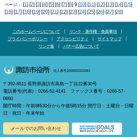
[
1
] [
2
] [
3
] [
4
] [
5
] [
6
] [
7
] [
8
] 9 [
10
] [
11
] [
12
] [
13
] [
14
] [
15
]
ページ：
[
16
] [
17
] [
18
] [
19
] [
20
] [
21
] [
22
] [
23
] [
24
] [
25
] [
26
] [
27
] [
28
]
このホームページについて
リンク・著作権・免責事項
プライバシーポリシー
アクセシビリティ
サイトマップ
リンク集
バナー広告について
法人番号2000020202061
〒392-8511 長野県諏訪市高島一丁目22番30号
電話番号(代表)：0266-52-4141 ファックス番号：0266-57-
0660
開庁時間：午前8時30分から午後5時15分 閉庁日：土曜日・日曜
日・祝日・年末年始
メールでのお問い合わせ