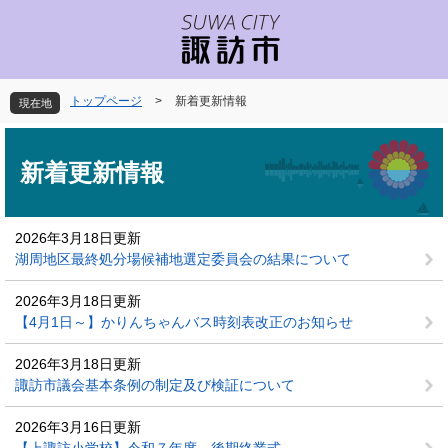
ペ
メ
ー
ニ
ジ
ュ
の
ー
先
を
トップページ
>
新着更新情報
現在地
頭
飛
で
ば
本
す
し
文
新着更新情報
。
て
本
文
2026年3月18日更新
へ
湖周地区最終処分場候補地選定委員会の結果について
2026年3月18日更新
【4月1日～】かりんちゃんバス時刻表改正のお知らせ
2026年3月18日更新
諏訪市議会基本条例の制定及び検証について
2026年3月16日更新