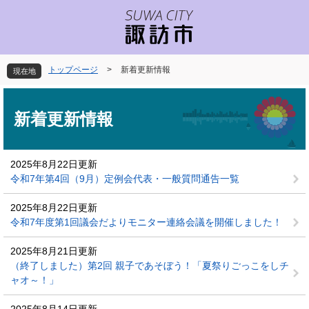
ペ
メ
ー
ニ
ジ
ュ
の
ー
先
を
トップページ
>
新着更新情報
現在地
頭
飛
で
ば
本
す
し
文
新着更新情報
。
て
本
文
2025年8月22日更新
へ
令和7年第4回（9月）定例会代表・一般質問通告一覧
2025年8月22日更新
令和7年度第1回議会だよりモニター連絡会議を開催しました！
2025年8月21日更新
（終了しました）第2回 親子であそぼう！「夏祭りごっこをしチ
ャオ～！」