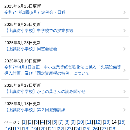
2025年6月25日更新
令和7年第3回(6月）定例会・日程
2025年6月25日更新
【上諏訪小学校】中学校での授業参観
2025年6月25日更新
【上諏訪小学校】同窓会総会
2025年6月19日更新
令和7年4月1日改正 中小企業等経営強化法に係る「先端設備等
導入計画」及び「固定資産税の特例」について
2025年6月17日更新
【上諏訪小学校】かじの葉さんの読み聞かせ
2025年6月13日更新
【上諏訪小学校】第２回避難訓練
[
1
] [
2
] [
3
] [
4
] [
5
] [
6
] [
7
] [
8
] [
9
] [
10
] [
11
] [
12
] [
13
] 14 [
15
]
ページ：
[
16
] [
17
] [
18
] [
19
] [
20
] [
21
] [
22
] [
23
] [
24
] [
25
] [
26
] [
27
] [
28
]