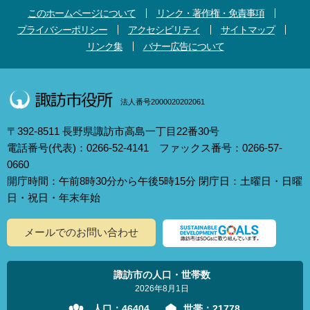
このホームページについて
リンク・著作権・免責事項
プライバシーポリシー
アクセシビリティ
サイトマップ
リンク集
バナー広告について
法人番号2000020202061
〒392-8511 長野県諏訪市高島一丁目22番30号
電話番号(代表)：0266-52-4141 ファックス番号：0266-57-
0660
開庁時間：午前8時30分から午後5時15分 閉庁日：土曜日・日曜
日・祝日・年末年始
メールでのお問い合わせ
諏訪市の人口・世帯数
2026年8月1日
人口：
46404
世帯：
21778