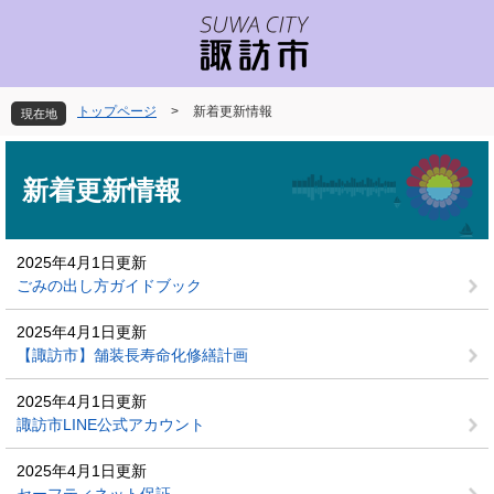
ペ
メ
ー
ニ
ジ
ュ
の
ー
先
を
トップページ
>
新着更新情報
現在地
頭
飛
で
ば
本
す
し
文
新着更新情報
。
て
本
文
2025年4月1日更新
へ
ごみの出し方ガイドブック
2025年4月1日更新
【諏訪市】舗装長寿命化修繕計画
2025年4月1日更新
諏訪市LINE公式アカウント
2025年4月1日更新