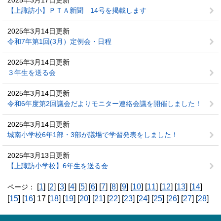
2025年3月17日更新
【上諏訪小】ＰＴＡ新聞 14号を掲載します
2025年3月14日更新
令和7年第1回(3月）定例会・日程
2025年3月14日更新
３年生を送る会
2025年3月14日更新
令和6年度第2回議会だよりモニター連絡会議を開催しました！
2025年3月14日更新
城南小学校6年1部・3部が議場で学習発表をしました！
2025年3月13日更新
【上諏訪小学校】6年生を送る会
[
1
] [
2
] [
3
] [
4
] [
5
] [
6
] [
7
] [
8
] [
9
] [
10
] [
11
] [
12
] [
13
] [
14
]
ページ：
[
15
] [
16
] 17 [
18
] [
19
] [
20
] [
21
] [
22
] [
23
] [
24
] [
25
] [
26
] [
27
] [
28
]