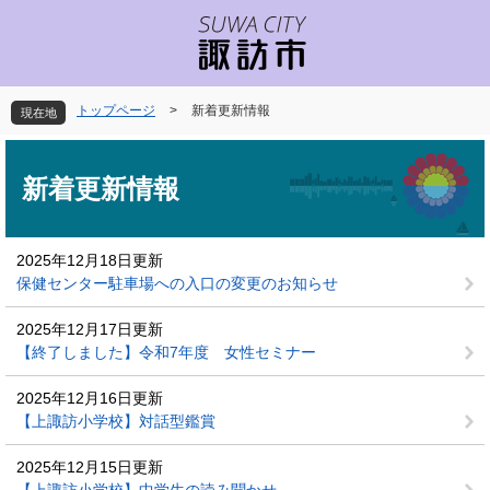
ペ
メ
ー
ニ
ジ
ュ
の
ー
先
を
トップページ
>
新着更新情報
現在地
頭
飛
で
ば
本
す
し
文
新着更新情報
。
て
本
文
2025年12月18日更新
へ
保健センター駐車場への入口の変更のお知らせ
2025年12月17日更新
【終了しました】令和7年度 女性セミナー
2025年12月16日更新
【上諏訪小学校】対話型鑑賞
2025年12月15日更新