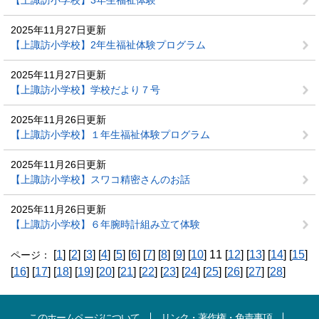
【上諏訪小学校】3年生福祉体験
2025年11月27日更新
【上諏訪小学校】2年生福祉体験プログラム
2025年11月27日更新
【上諏訪小学校】学校だより７号
2025年11月26日更新
【上諏訪小学校】１年生福祉体験プログラム
2025年11月26日更新
【上諏訪小学校】スワコ精密さんのお話
2025年11月26日更新
【上諏訪小学校】６年腕時計組み立て体験
[
1
] [
2
] [
3
] [
4
] [
5
] [
6
] [
7
] [
8
] [
9
] [
10
] 11 [
12
] [
13
] [
14
] [
15
]
ページ：
[
16
] [
17
] [
18
] [
19
] [
20
] [
21
] [
22
] [
23
] [
24
] [
25
] [
26
] [
27
] [
28
]
このホームページについて
リンク・著作権・免責事項