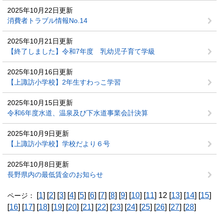
2025年10月22日更新
消費者トラブル情報No.14
2025年10月21日更新
【終了しました】令和7年度 乳幼児子育て学級
2025年10月16日更新
【上諏訪小学校】2年生すわっこ学習
2025年10月15日更新
令和6年度水道、温泉及び下水道事業会計決算
2025年10月9日更新
【上諏訪小学校】学校だより６号
2025年10月8日更新
長野県内の最低賃金のお知らせ
[
1
] [
2
] [
3
] [
4
] [
5
] [
6
] [
7
] [
8
] [
9
] [
10
] [
11
] 12 [
13
] [
14
] [
15
]
ページ：
[
16
] [
17
] [
18
] [
19
] [
20
] [
21
] [
22
] [
23
] [
24
] [
25
] [
26
] [
27
] [
28
]