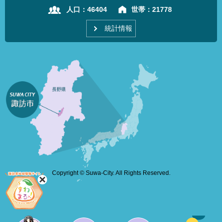
人口：
46404
世帯：
21778
統計情報
Copyright © Suwa-City. All Rights Reserved.