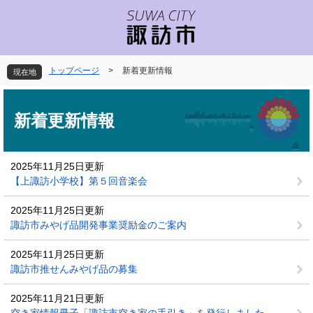
ペ
メ
ー
ニ
ジ
ュ
の
ー
先
を
トップページ
>
新着更新情報
現在地
頭
飛
で
ば
本
す
し
文
新着更新情報
。
て
本
文
2025年11月25日更新
へ
【上諏訪小学校】第５回音楽会
2025年11月25日更新
諏訪市みやげ品開発事業奨励金のご案内
2025年11月25日更新
諏訪市推せんみやげ品の募集
2025年11月21日更新