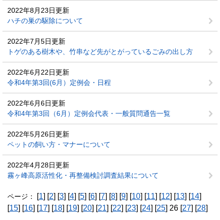
2022年8月23日更新
ハチの巣の駆除について
2022年7月5日更新
トゲのある樹木や、竹串など先がとがっているごみの出し方
2022年6月22日更新
令和4年第3回(6月）定例会・日程
2022年6月6日更新
令和4年第3回（6月）定例会代表・一般質問通告一覧
2022年5月26日更新
ペットの飼い方・マナーについて
2022年4月28日更新
霧ヶ峰高原活性化・再整備検討調査結果について
[
1
] [
2
] [
3
] [
4
] [
5
] [
6
] [
7
] [
8
] [
9
] [
10
] [
11
] [
12
] [
13
] [
14
]
ページ：
[
15
] [
16
] [
17
] [
18
] [
19
] [
20
] [
21
] [
22
] [
23
] [
24
] [
25
] 26 [
27
] [
28
]