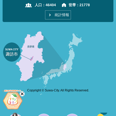
人口：
46404
世帯：
21778
統計情報
Copyright © Suwa-City. All Rights Reserved.