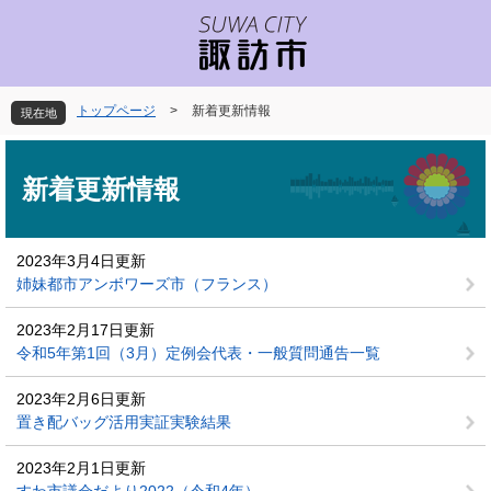
ペ
メ
ー
ニ
ジ
ュ
の
ー
先
を
トップページ
>
新着更新情報
現在地
頭
飛
で
ば
本
す
し
文
新着更新情報
。
て
本
文
2023年3月4日更新
へ
姉妹都市アンボワーズ市（フランス）
2023年2月17日更新
令和5年第1回（3月）定例会代表・一般質問通告一覧
2023年2月6日更新
置き配バッグ活用実証実験結果
2023年2月1日更新