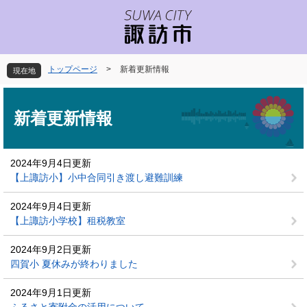
ペ
メ
ー
ニ
ジ
ュ
の
ー
先
を
トップページ
>
新着更新情報
現在地
頭
飛
で
ば
本
す
し
文
新着更新情報
。
て
本
文
2024年9月4日更新
へ
【上諏訪小】小中合同引き渡し避難訓練
2024年9月4日更新
【上諏訪小学校】租税教室
2024年9月2日更新
四賀小 夏休みが終わりました
2024年9月1日更新