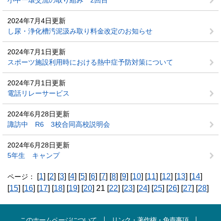
小中一環交流の取り組み 2回目
2024年7月4日更新
し尿・浄化槽汚泥汲み取り料金改定のお知らせ
2024年7月1日更新
スポーツ施設利用時における熱中症予防対策について
2024年7月1日更新
電話リレーサービス
2024年6月28日更新
諏訪中 R6 3校合同高校説明会
2024年6月28日更新
5年生 キャンプ
[
1
] [
2
] [
3
] [
4
] [
5
] [
6
] [
7
] [
8
] [
9
] [
10
] [
11
] [
12
] [
13
] [
14
]
ページ：
[
15
] [
16
] [
17
] [
18
] [
19
] [
20
] 21 [
22
] [
23
] [
24
] [
25
] [
26
] [
27
] [
28
]
このホームページについて
リンク・著作権・免責事項