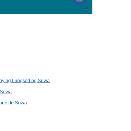
hay ng Lungsod ng Suwa
ố Suwa
dade de Suwa