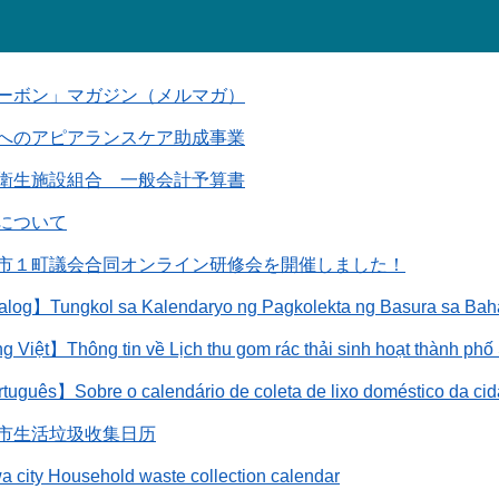
ーボン」マガジン（メルマガ）
へのアピアランスケア助成事業
衛生施設組合 一般会計予算書
について
市１町議会合同オンライン研修会を開催しました！
log】Tungkol sa Kalendaryo ng Pagkolekta ng Basura sa Ba
g Việt】Thông tin về Lịch thu gom rác thải sinh hoạt thành ph
uguês】Sobre o calendário de coleta de lixo doméstico da ci
市生活垃圾收集日历
city Household waste collection calendar