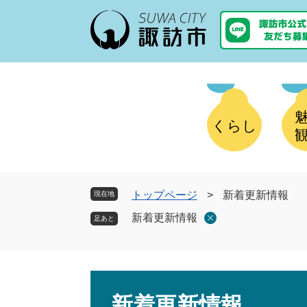
ペ
メ
ー
ニ
ジ
ュ
の
ー
先
を
頭
飛
で
ば
す
し
くらし
。
て
本
文
へ
トップページ
>
新着更新情報
現在地
新着更新情報
本
文
新着更新情報