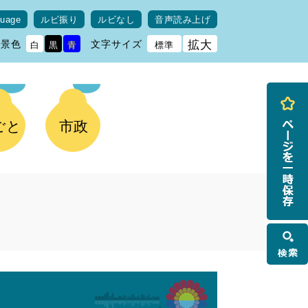
guage
ルビ振り
ルビなし
音声読み上げ
背景色
文字サイズ
拡大
白
黒
青
標準
ごと
市政
検
索