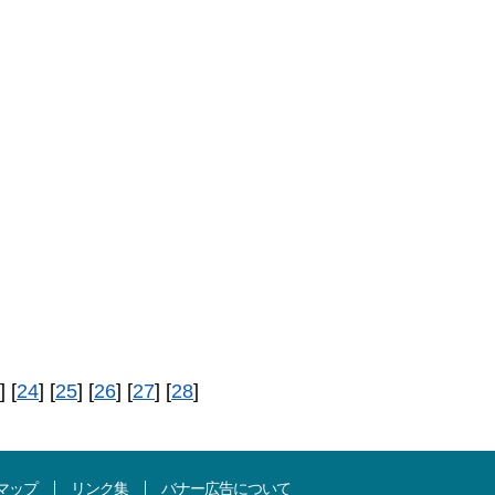
] [
24
] [
25
] [
26
] [
27
] [
28
]
マップ
リンク集
バナー広告について