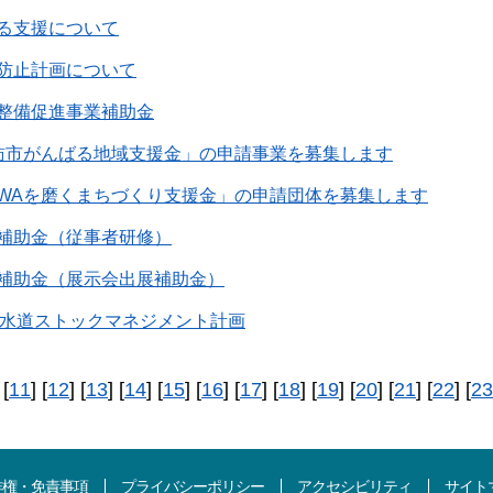
る支援について
防止計画について
整備促進事業補助金
訪市がんばる地域支援金」の申請事業を募集します
UWAを磨くまちづくり支援金」の申請団体を募集します
補助金（従事者研修）
補助金（展示会出展補助金）
)下水道ストックマネジメント計画
 [
11
] [
12
] [
13
] [
14
] [
15
] [
16
] [
17
] [
18
] [
19
] [
20
] [
21
] [
22
] [
23
作権・免責事項
プライバシーポリシー
アクセシビリティ
サイト