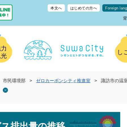
本文へ
はじめての方へ
Foreign lan
魅力
し
観光
市民環境部
>
ゼロカーボンシティ推進室
>
諏訪市の温
ガス排出量の推移