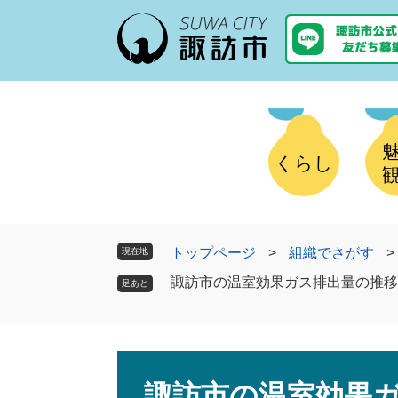
ペ
メ
ー
ニ
ジ
ュ
の
ー
先
を
頭
飛
で
ば
す
し
くらし
。
て
本
文
へ
トップページ
>
組織でさがす
>
現在地
諏訪市の温室効果ガス排出量の推移
本
文
諏訪市の温室効果