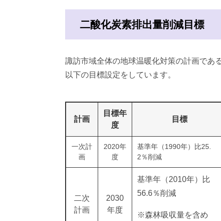
二酸化炭素排出量削減目標
諏訪市域全体の地球温暖化対策の計画である
以下の目標設定をしています。
目標年
計画
目標
度
一次計
2020年
基準年（1990年）比25.
画
度
2％削減
基準年（2010年）比
56.6％削減
二次
2030
計画
年度
※森林吸収量を含め