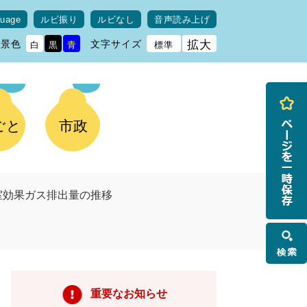
guage
ルビ振り
ルビなし
音声読み上げ
背景色
文字サイズ
拡大
白
黒
青
標準
ごと
市政
室効果ガス排出量の推移
検
索
重要なお知らせ