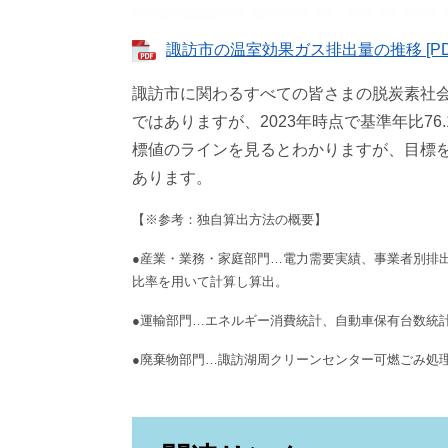
諏訪市の温室効果ガス排出量の推移 [PD
諏訪市に関わるすべての皆さまの脱炭素社会
ではありますが、2023年時点で基準年比76
標値のラインを見るとわかりますが、目標
あります。
【※参考：独自算出方法の概要】
●産業・業務・家庭部門…電力需要実績、事業者別排
比率を用いて計算し算出。
●運輸部門…エネルギー消費統計、自動車保有台数統
●廃棄物部門…諏訪湖周クリーンセンター可燃ごみ処