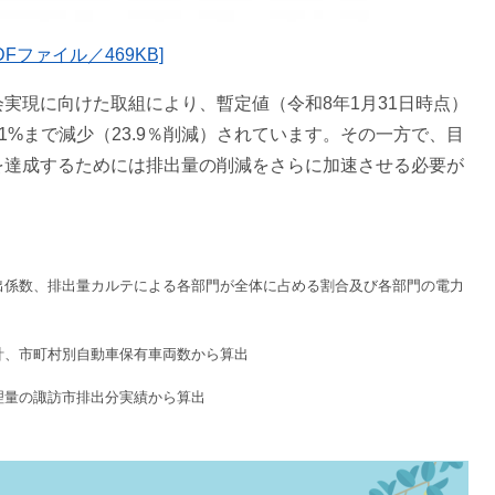
Fファイル／469KB]
実現に向けた取組により、暫定値（令和8年1月31日時点）
.1%まで減少（23.9％削減）されています。その一方で、目
を達成するためには排出量の削減をさらに加速させる必要が
出係数、排出量カルテによる各部門が全体に占める割合及び各部門の電力
計、市町村別自動車保有車両数から算出
理量の諏訪市排出分実績から算出