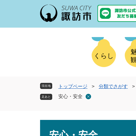
ペ
メ
ー
ニ
ジ
ュ
の
ー
先
を
頭
飛
で
ば
す
し
くらし
。
て
本
文
へ
トップページ
>
分類でさがす
>
現在地
安心・安全
本
文
安心・安全