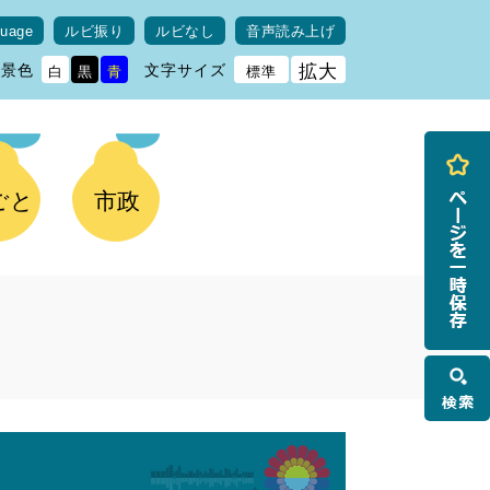
guage
ルビ振り
ルビなし
音声読み上げ
背景色
文字サイズ
拡大
白
黒
青
標準
ごと
市政
検
索